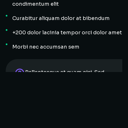
condimentum elit
Curabitur aliquam dolor at bibendum
+200 dolor lacinia tempor orci dolor amet
Morbi nec accumsan sem
Pellentesque et quam nisi. Sed
fringilla gravida lorem, id rhoncus
justo egestas sed. Nulla sagittis
vel ante sit amet tempor. In sit
amet neque non tellus interdum
tincidunt eget eu odio.