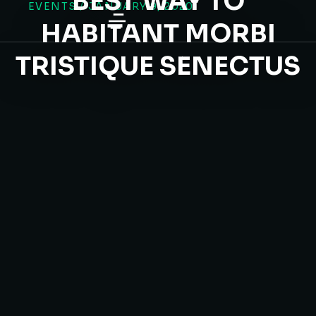
BEST WAY TO
EVENTS
/
JANUARY 9, 2020
HABITANT MORBI
TRISTIQUE SENECTUS